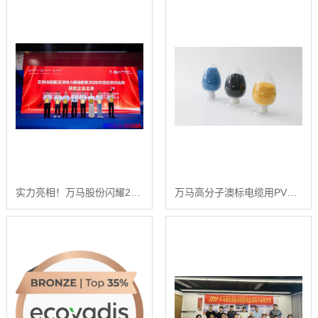
实力亮相！万马股份闪耀2026亚洲电力·储能·线缆展
万马高分子澳标电缆用PVC电缆料，为线缆出海提供“硬核”支撑