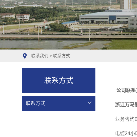
联系我们
联系方式
>
联系方式
公司联系
联系方式
浙江万马
业务咨询邮箱: 
电缆24小时咨