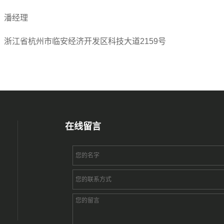
潘经理
江省杭州市临安经济开发区科技大道2159号
在线留言