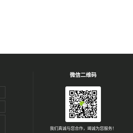
微信二维码
我们真诚与您合作，竭诚为您服务！